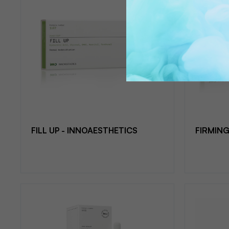
FILL UP - INNOAESTHETICS
FIRMING