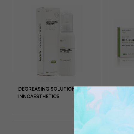
DEGREASING SOLUTION -
DRAININ
INNOAESTHETICS
INNOAE