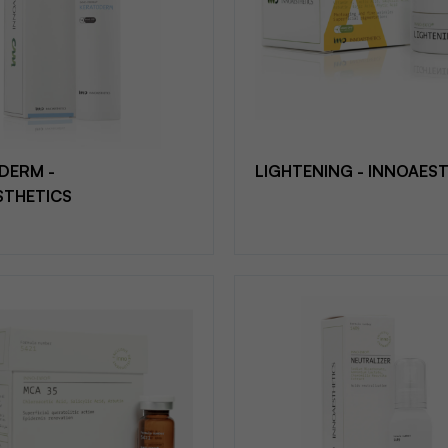
DERM -
LIGHTENING - INNOAES
STHETICS