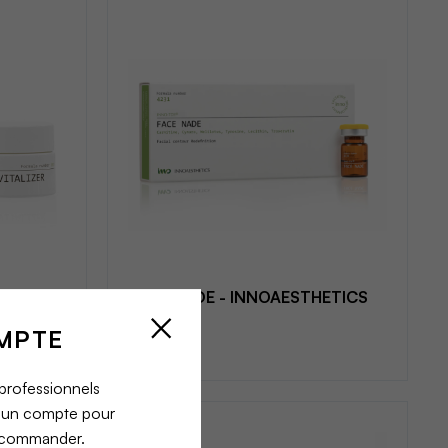
FACE NADE - INNOAESTHETICS
MPTE
 professionnels
r un compte pour
t commander.