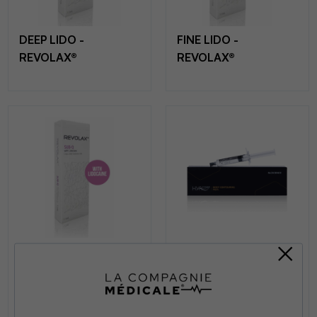
DEEP LIDO -
FINE LIDO -
REVOLAX®
REVOLAX®
SUBQ LIDO -
BODY CONTOURING
REVOLAX®
MLF1 - HYACORP
HYAcorp MLF1 est un
produit de