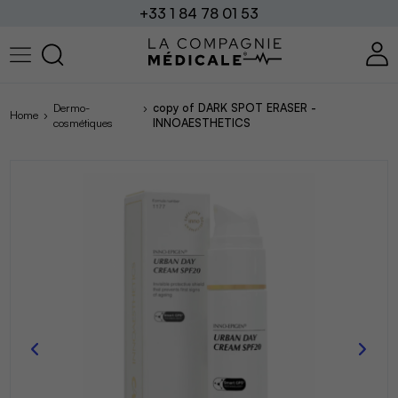
+33 1 84 78 01 53
Dermo-
copy of DARK SPOT ERASER -
Home
cosmétiques
INNOAESTHETICS