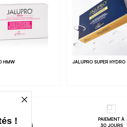
CRÉER UN CO
Site exclusivement réservé aux
de la médecine esthétique. Crée
accéder aux tarifs en ligne e
O HMW
JALUPRO SUPER HYDRO
CRÉER UN COM
Se connecter
PAIEMENT
PAIEMENT À
3X SANS FRAIS
30 JOURS